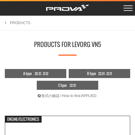
R SCHEDULE
LAYBACK VN5
Instagram
PROSHOPS
X Twitter
CROSSTREK GUF
PHOTO GAGRAGE
RETAILERS
CAMPAIGN
CROSSTREK GUE/D
CONTACT
PRODUCTS
LEVORG VNH
OUTBACK BT5
BRZ ZD8
PRODUCTS FOR LEVORG VN5
FORESTER SKE
XV GTE
FORESTER SK9
WRX STI VAB
WRX S4 VAG
LEVORG VMG/VM4
IMPREZA GJ/GP
BRZ/86 ZC/ZN
EXIGA YA
A type
B type
20.12 - 21.12
22.01 - 22.11
FORESTER SH
LEGACY BL/BP
FORESTER SG
C type
22.12 -
ACCESSORIES
UNIVERSAL
RETAILERS
形式の確認 / How to find APPLIED.
ENGINE/ELECTRONICS