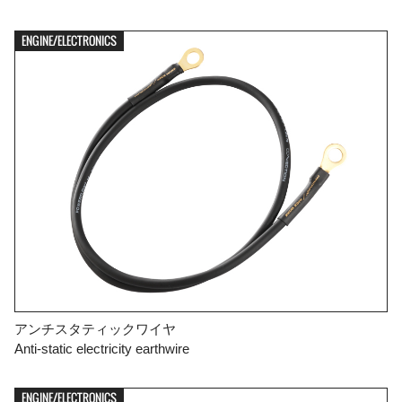
ENGINE/ELECTRONICS
アンチスタティックワイヤ
Anti-static electricity earthwire
ENGINE/ELECTRONICS