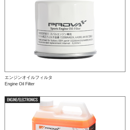
エンジンオイルフィルタ
Engine Oil Filter

FIND YOUR VEHICLE DETAIL
ENGINE/ELECTRONICS