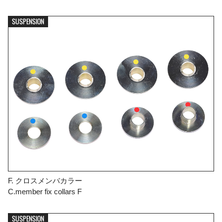
SUSPENSION
F. クロスメンバカラー
C.member fix collars F
SUSPENSION