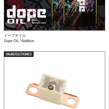
ドープオイル
Dope OIL *Additive
ENGINE/ELECTRONICS