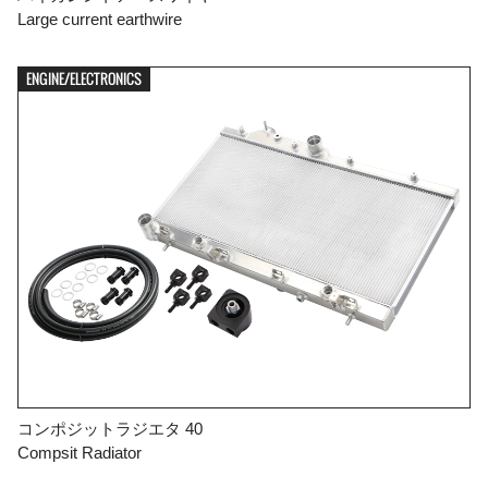
Large current earthwire
ENGINE/ELECTRONICS
コンポジットラジエタ 40
Compsit Radiator