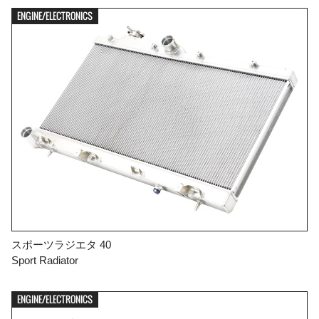
ENGINE/ELECTRONICS

FIND YOUR VEHICLE DETAIL
スポーツラジエタ 40
Sport Radiator
ENGINE/ELECTRONICS