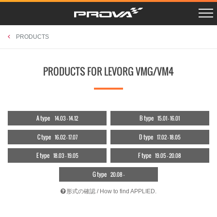
R SCHEDULE
LAYBACK VN5
Instagram
PROSHOPS
X Twitter
CROSSTREK GUF
PHOTO GAGRAGE
RETAILERS
CAMPAIGN
CROSSTREK GUE/D
CONTACT
PRODUCTS
LEVORG VNH
OUTBACK BT5
BRZ ZD8
PRODUCTS FOR LEVORG VMG/VM4
FORESTER SKE
XV GTE
FORESTER SK9
WRX STI VAB
WRX S4 VAG
LEVORG VMG/VM4
IMPREZA GJ/GP
BRZ/86 ZC/ZN
EXIGA YA
A type
B type
14.03 - 14.12
15.01 - 16.01
FORESTER SH
LEGACY BL/BP
FORESTER SG
C type
D type
16.02 - 17.07
17.02 - 18.05
ACCESSORIES
UNIVERSAL
RETAILERS
E type
F type
18.03 - 19.05
19.05 - 20.08
G type
20.08 -
形式の確認 / How to find APPLIED.