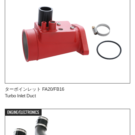
ターボインレット FA20/FB16
Turbo Inlet Duct
ENGINE/ELECTRONICS