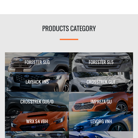
PRODUCTS CATEGORY
FORESTER SLG
FORESTER SL5
LAYBACK VN5
CROSSTREK GUF
CROSSTREK GUE/D
IMPREZA GU
WRX S4 VBH
LEVORG VNH