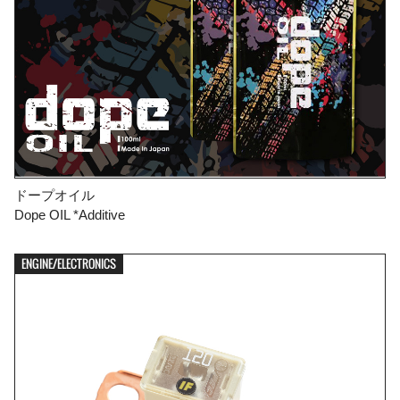
ドープオイル
Dope OIL *Additive
ENGINE/ELECTRONICS