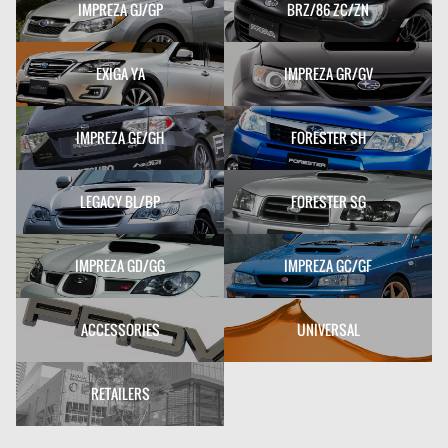
IMPREZA GJ/GP
BRZ/86 ZC/ZN
EXIGA YA
IMPREZA GR/GV
IMPREZA GE/GH
FORESTER SH
LEGACY BL/BP
FORESTER SG
IMPREZA GD/GG
IMPREZA GC/GF
ACCESSORIES
UNIVERSAL
RETAILERS