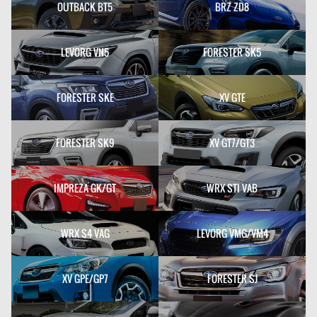
OUTBACK BT5
BRZ ZD8
LEVORG VN5
FORESTER SK5
FORESTER SKE
XV GTE
FORESTER SK9
XV GT7/GT3
IMPREZA GK/GT
WRX STI VAB
WRX S4 VAG
LEVORG VMG/VM4
XV GPE/GP7
FORESTER SJ