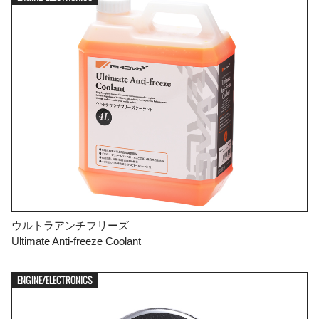

FIND YOUR VEHICLE DETAIL
ウルトラアンチフリーズ
Ultimate Anti-freeze Coolant
ENGINE/ELECTRONICS