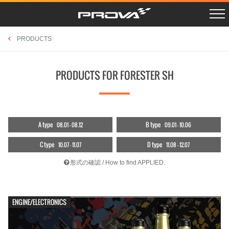
R SCHEDULE
LAYBACK VN5
Instagram
PROSHOPS
X Twitter
CROSSTREK GUF
PHOTO GAGRAGE
RETAILERS
CAMPAIGN
CROSSTREK GUE/D
CONTACT
PRODUCTS
LEVORG VNH
OUTBACK BT5
BRZ ZD8
PRODUCTS FOR FORESTER SH
FORESTER SKE
XV GTE
FORESTER SK9
WRX STI VAB
WRX S4 VAG
LEVORG VMG/VM4
IMPREZA GJ/GP
BRZ/86 ZC/ZN
EXIGA YA
A type
B type
08.01 - 08.12
09.01 - 10.06
FORESTER SH
LEGACY BL/BP
FORESTER SG
C type
D type
10.07 - 11.07
11.08 - 12.07
ACCESSORIES
UNIVERSAL
RETAILERS
形式の確認 / How to find APPLIED.
ENGINE/ELECTRONICS