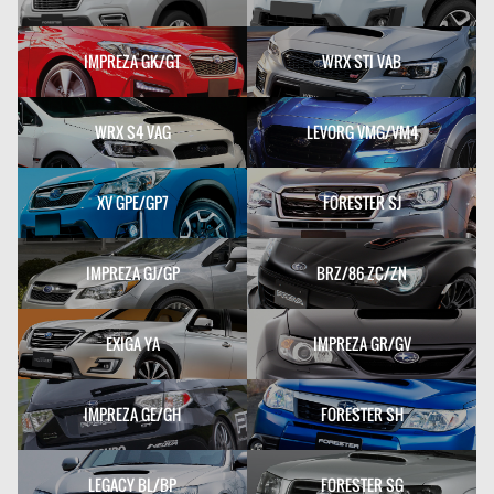
IMPREZA GK/GT
WRX STI VAB
WRX S4 VAG
LEVORG VMG/VM4
XV GPE/GP7
FORESTER SJ
IMPREZA GJ/GP
BRZ/86 ZC/ZN
EXIGA YA
IMPREZA GR/GV
IMPREZA GE/GH
FORESTER SH
LEGACY BL/BP
FORESTER SG