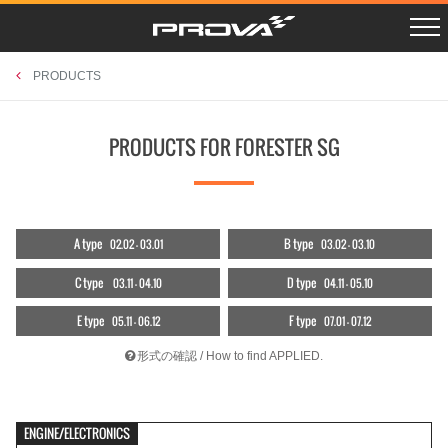
R SCHEDULE
LAYBACK VN5
Instagram
PROSHOPS
X Twitter
CROSSTREK GUF
PHOTO GAGRAGE
RETAILERS
CAMPAIGN
CROSSTREK GUE/D
CONTACT
PRODUCTS
LEVORG VNH
OUTBACK BT5
BRZ ZD8
PRODUCTS FOR FORESTER SG
FORESTER SKE
XV GTE
FORESTER SK9
WRX STI VAB
WRX S4 VAG
LEVORG VMG/VM4
IMPREZA GJ/GP
BRZ/86 ZC/ZN
EXIGA YA
A type
B type
02.02 - 03.01
03.02 - 03.10
FORESTER SH
LEGACY BL/BP
FORESTER SG
C type
D type
03.11 - 04.10
04.11 - 05.10
ACCESSORIES
UNIVERSAL
RETAILERS
E type
F type
05.11 - 06.12
07.01 - 07.12
形式の確認 / How to find APPLIED.
ENGINE/ELECTRONICS