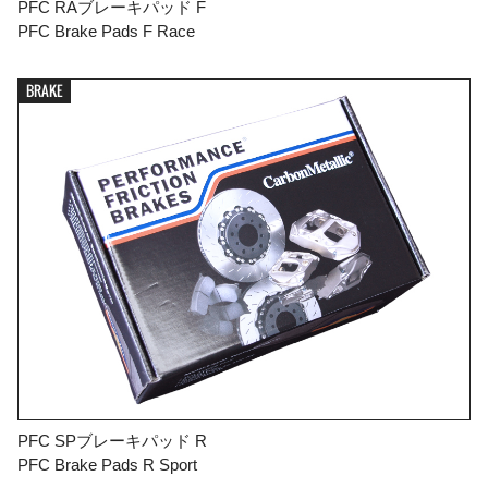
PFC RAブレーキパッド F
PFC Brake Pads F Race
BRAKE

FIND YOUR VEHICLE DETAIL
PFC SPブレーキパッド R
PFC Brake Pads R Sport