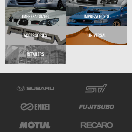
IMPREZA GD/GG
IMPREZA GC/GF
ACCESSORIES
UNIVERSAL
RETAILERS