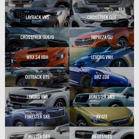
LAYBACK VN5
CROSSTREK GUF
CROSSTREK GUE/D
IMPREZA GU
WRX S4 VBH
LEVORG VNH
OUTBACK BT5
BRZ ZD8
LEVORG VN5
FORESTER SK5
FORESTER SKE
XV GTE
FORESTER SK9
XV GT7/GT3