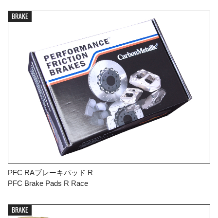
BRAKE
PFC RAブレーキパッド R
PFC Brake Pads R Race
BRAKE